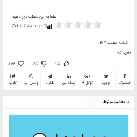
لطفا به این مطلب رای دهید
]
0
Average:
0
[Total:
شناسه مطلب:
۴۰۳
منبع:
انبه
0.99
763
752
فیسبوک
توییتر
گوگل +
لینکداین
تلگرام
واتس اپ
کلوب
مطالب مرتبط