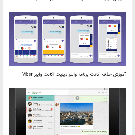
آموزش حذف اکانت برنامه وایبر دیلیت اکانت وایبر Viber