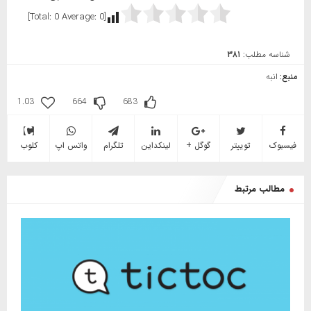
]
0
Average:
0
[Total:
شناسه مطلب:
۳۸۱
منبع:
انبه
1.03
664
683
فیسبوک
توییتر
گوگل +
لینکداین
تلگرام
واتس اپ
کلوب
مطالب مرتبط