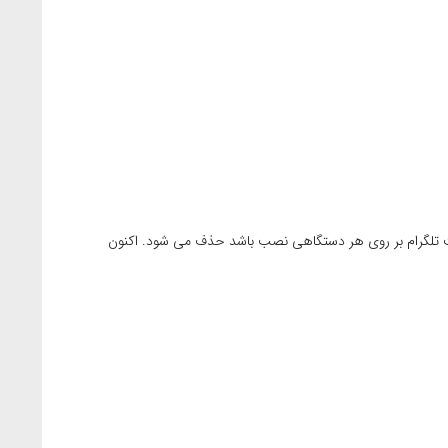
ذف کنید باید گزینه Terminate All Other Sessions را انتخاب کنید. حال اکانت تلگرام بر روی هر دستگاهی نصب باشد حذف می شود. اکنون